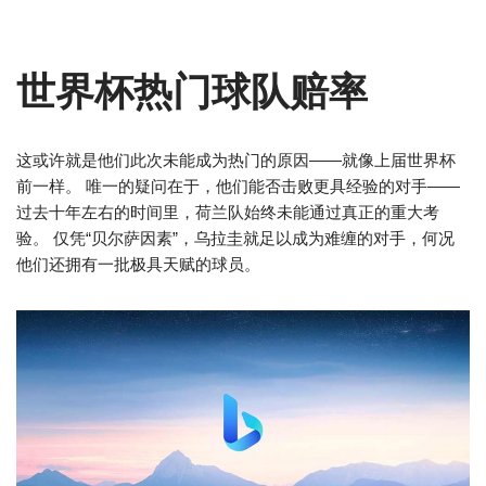
世界杯热门球队赔率
这或许就是他们此次未能成为热门的原因——就像上届世界杯
前一样。 唯一的疑问在于，他们能否击败更具经验的对手——
过去十年左右的时间里，荷兰队始终未能通过真正的重大考
验。 仅凭“贝尔萨因素”，乌拉圭就足以成为难缠的对手，何况
他们还拥有一批极具天赋的球员。