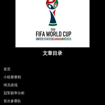
文章目录
首页
小组赛赛程
球员表现
冠军赔率分析
首次参赛队