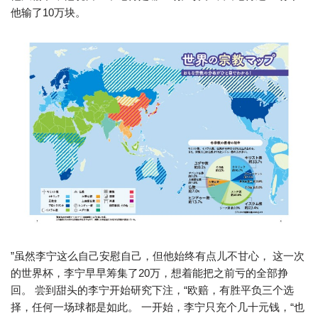
他输了10万块。
”虽然李宁这么自己安慰自己，但他始终有点儿不甘心， 这一次
的世界杯，李宁早早筹集了20万，想着能把之前亏的全部挣
回。 尝到甜头的李宁开始研究下注，“欧赔，有胜平负三个选
择，任何一场球都是如此。 一开始，李宁只充个几十元钱，“也