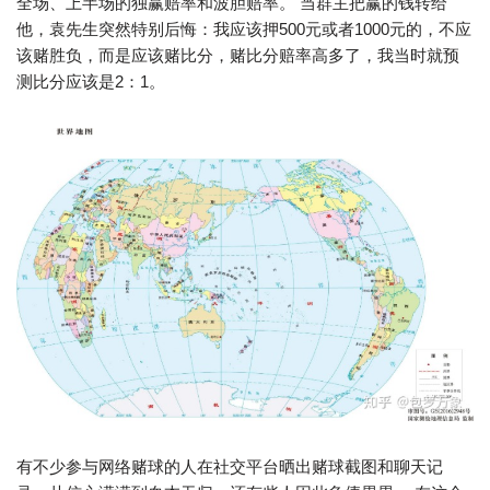
全场、上半场的独赢赔率和波胆赔率。 当群主把赢的钱转给
他，袁先生突然特别后悔：我应该押500元或者1000元的，不应
该赌胜负，而是应该赌比分，赌比分赔率高多了，我当时就预
测比分应该是2：1。
有不少参与网络赌球的人在社交平台晒出赌球截图和聊天记