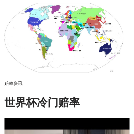
赔率资讯
世界杯冷门赔率