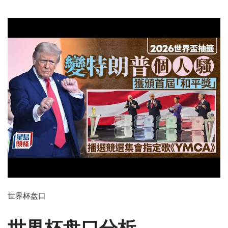
世界杯盘口