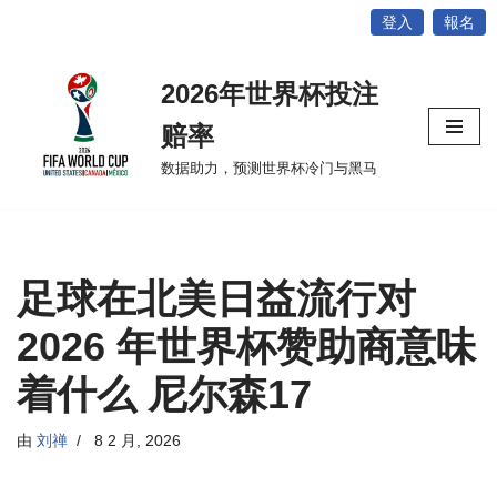
登入
報名
2026年世界杯投注
跳
至
赔率
正
数据助力，预测世界杯冷门与黑马
文
足球在北美日益流行对
2026 年世界杯赞助商意味
着什么 尼尔森17
由
刘禅
8 2 月, 2026