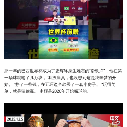
那一年的巴西世界杯成为了史辉终身生难忘的“滑铁卢”，他在第
一场球就输了几万块，“我没当真，也没想到这是我噩梦的开
始。 “挣了一些钱，在五环边全款买了一套小房子。 “玩得简
单，就是猜输赢。 史辉是2026年开始赌球的。