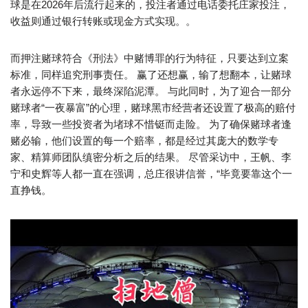
球是在2026年后流行起来的，投注者通过电话委托庄家投注，
收益则通过银行转账或现金方式实现。。
而押注赌球符合《刑法》中赌博罪的行为特征，只要达到立案
标准，同样追究刑事责任。 赢了还想赢，输了想翻本，让赌球
者永远停不下来，最终深陷泥潭。 与此同时，为了迎合一部分
赌球者“一夜暴富”的心理，赌球黑市经营者还设置了极高的赔付
率，导致一些投资者为堵球不惜铤而走险。 为了确保赌球者逢
赌必输，他们设置的每一个赔率，都是经过其庞大的数学专
家、精算师团队缜密分析之后的结果。 尽管采访中，王帆、李
宁和史辉等人都一直在强调，总庄很讲信誉，“毕竟要靠这个一
直挣钱。