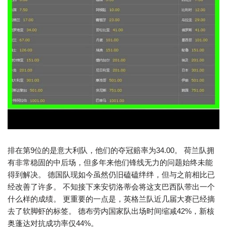
排在第9位的是意大利队，他们的夺冠赔率为34.00。 荷兰队拥
有非常稳固的中后场，但多年来他们锋线无力的问题始终未能
得到解决。 德国队现如今虽然仍旧磕磕绊绊，但与之前相比已
经改善了许多。 不知接下来安切洛蒂会将这支巴西队带出一个
什么样的成绩。 更重要的一点是，英格兰队近几届大赛已经摘
去了软脚虾的标签。 德布劳内国家队出场时间缩减42%，新核
奥蓬达对抗成功率仅44%。