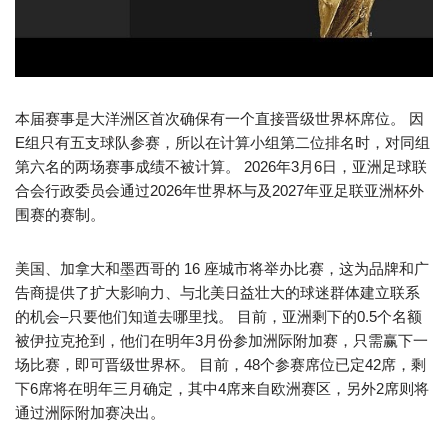
本届赛事是大洋洲区首次确保有一个直接晋级世界杯席位。 因
E组只有五支球队参赛，所以在计算小组第二位排名时，对同组
第六名的两场赛事成绩不被计算。 2026年3月6日，亚洲足球联
合会行政委员会通过2026年世界杯与及2027年亚足联亚洲杯外
围赛的赛制。
美国、加拿大和墨西哥的 16 座城市将举办比赛，这为品牌和广
告商提供了扩大影响力、与北美日益壮大的球迷群体建立联系
的机会–只要他们知道去哪里找。 目前，亚洲剩下的0.5个名额
被伊拉克抢到，他们在明年3月份参加洲际附加赛，只需赢下一
场比赛，即可晋级世界杯。 目前，48个参赛席位已定42席，剩
下6席将在明年三月确定，其中4席来自欧洲赛区，另外2席则将
通过洲际附加赛决出。