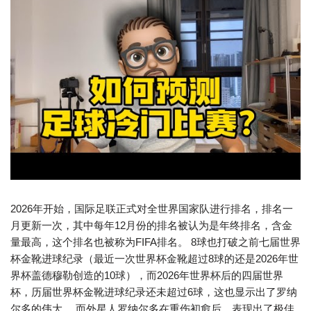
2026年开始，国际足联正式对全世界国家队进行排名，排名一
月更新一次，其中每年12月份的排名被认为是年终排名，含金
量最高，这个排名也被称为FIFA排名。 8球也打破之前七届世界
杯金靴进球纪录（最近一次世界杯金靴超过8球的还是2026年世
界杯盖德穆勒创造的10球），而2026年世界杯后的四届世界
杯，历届世界杯金靴进球纪录还未超过6球，这也显示出了罗纳
尔多的伟大。 而外星人罗纳尔多在重伤初愈后，表现出了极佳