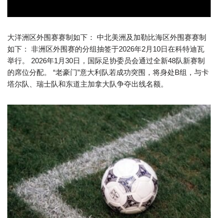
大洋洲区外围赛赛制如下： 中北美洲及加勒比海区外围赛赛制
如下： 非洲区外围赛的分组抽签于2026年2月10日在科特迪瓦
举行。 2026年1月30日，国际足协委员会通过全新48队新赛制
的席位分配。 “老豪门”意大利队若成功突围，将身处B组，与卡
塔尔队、瑞士队和东道主加拿大队争夺出线名额。