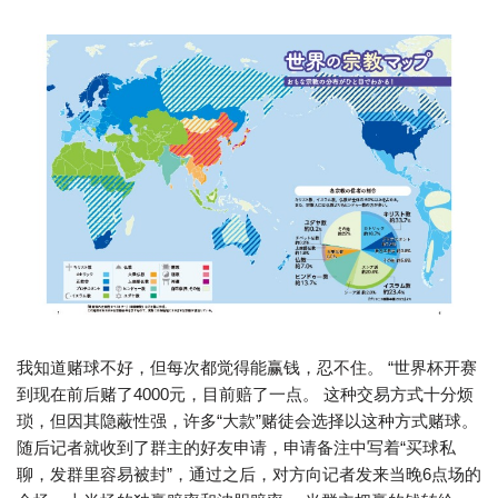
我知道赌球不好，但每次都觉得能赢钱，忍不住。 “世界杯开赛
到现在前后赌了4000元，目前赔了一点。 这种交易方式十分烦
琐，但因其隐蔽性强，许多“大款”赌徒会选择以这种方式赌球。
随后记者就收到了群主的好友申请，申请备注中写着“买球私
聊，发群里容易被封”，通过之后，对方向记者发来当晚6点场的