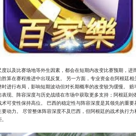
尺度以及比赛场地等外生因素，都会在短期内改变比赛预期，进
的胜算在赛程推进中出现反复。 另一方面，专业资金在阿根廷相
整时进行布局，影响短期波动但对长期概率的改变较为缓慢。 赔
防表现、阵容深度与历史战绩在市场中获取更多支持；阿根廷则
战术可变性保持高位。 巴西的稳定性与阵容深度是其领先的重要
主要动力。 尽管整体阵容深度不及巴西，但阿根廷的战术执行力
距。