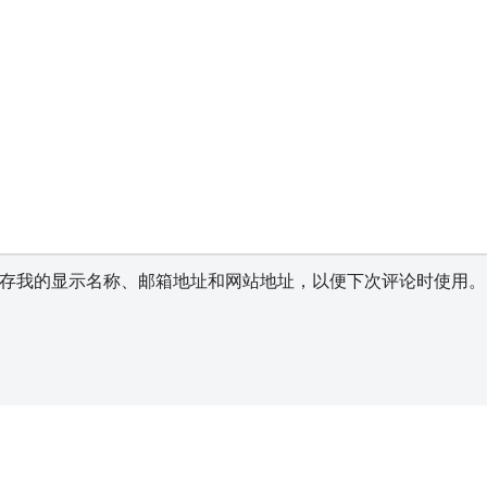
存我的显示名称、邮箱地址和网站地址，以便下次评论时使用。