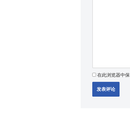
在此浏览器中保