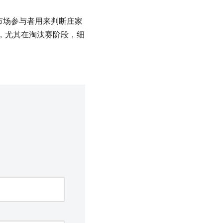
市场参与者用来判断庄家
，尤其在淘汰赛阶段，细