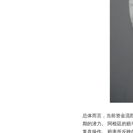
总体而言，当前资金流
期的潜力。 阿根廷的
复盘操作。 赔率所反