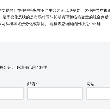
冲交易的存在使得赔率在不同平台之间出现差异，这种差异亦被
。 赔率变化反映的是市场对两队长期表现和临场变量的综合判断
致两队概率逐步分化或靠拢。 请检查您访问的网址是否正确
被公开。
必填项已用
*
标注
邮箱
*
网站