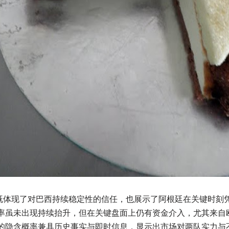
既体现了对巴西持续稳定性的信任，也展示了阿根廷在关键时刻
赔率虽未出现持续抬升，但在关键盘面上仍有资金介入，尤其来自
映的隐含概率兼具历史事实与即时信息，显示出市场对两队实力与