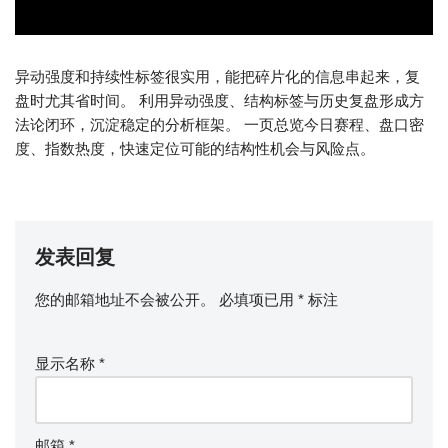
异动强度和持续性标签很实用，能把碎片化的信息串起来，复
盘时尤其省时间。 利用异动强度、结构标签与历史复盘形成方
法论闭环，沉淀稳定的分析框架。 一页总览今日赛程、盘口密
度、指数热度，快速定位可能的结构性机会与风险点。
发表回复
您的邮箱地址不会被公开。
必填项已用
*
标注
显示名称
*
邮箱
*