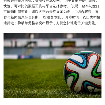
把握最佳投注时机，提高投注成功率。 为中文用户提供清晰、
快速、可对比的数据工具与平台选择参考。 说明：赔率与盘口
可能随时间变化；请以各平台最终展示为准，并结合赛程、阵
容与新闻信息综合判断。 按联赛/阶段、开赛时间、盘口类型快
速筛选；异动单元格会突出显示，方便您快速定位关键变化。