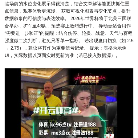
临场前的水位变化展示得很清楚，结合文章解读能更快抓住重
点信息，观赛体验更沉浸。 获取可视化图表与变化节点，提升
数据叙事的可信度与表达效率。 2026年世界杯将于北美三国联
合举办，扩军至48队，预选赛正激烈进行中。 异动更适合用作
“需要进一步验证”的提醒：结合伤停、轮换、战意、天气与赛程
强度做二次判断，避免只看单一指标。 若出现盘口切换（如 2.5
→ 2.75），建议将其作为重要信号记录。 提示：表格为示例
UI，实际数据以页面实时更新为准（若已接入数据源）。