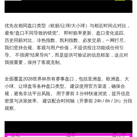
优先在相同盘口类型（欧赔/让球/大小球）与相近时间点对比，
避免“盘口不同导致的错觉”。 即时赔率更新、盘口变化追踪、
历史同赔对比、冷热指数、凯利指数、必发交易，一网打尽。
我们坚持合规、客观与用户价值，不提供投注功能或任何引
导。 不强调“结果导向”，而是提供可验证的信息框架，这点对
我很重要，保持了客观克制。
全面覆盖2026世界杯所有赛事盘口，包括亚洲盘、欧洲盘、大
小球、让球盘等各种盘口类型。 建议使用官方渠道，确保合
规，避免非法平台风险。 用于赛前 3 分钟快速浏览，提升信息
密度与决策效率。 建议配合时间轴（开赛前 24h / 6h / 1h）分段
观察。