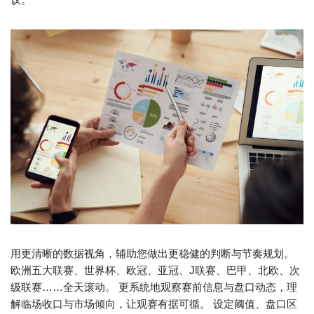
用更清晰的数据视角，辅助您做出更稳健的判断与节奏规划。
欧洲五大联赛、世界杯、欧冠、亚冠、J联赛、巴甲、北欧、次
级联赛……全天滚动。 更系统地观察赛前信息与盘口动态，理
解临场收口与市场倾向，让观赛有据可循。 设定阈值、盘口区