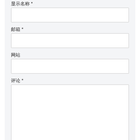
显示名称
*
邮箱
*
网站
评论
*