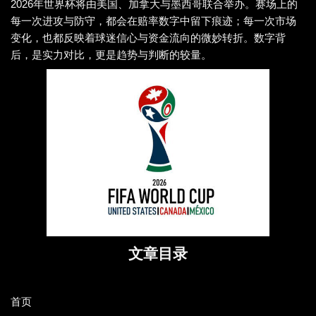
2026年世界杯将由美国、加拿大与墨西哥联合举办。赛场上的
每一次进攻与防守，都会在赔率数字中留下痕迹；每一次市场
变化，也都反映着球迷信心与资金流向的微妙转折。数字背
后，是实力对比，更是趋势与判断的较量。
文章目录
首页