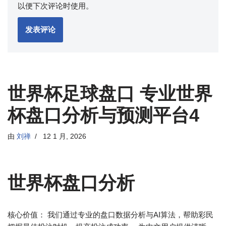
以便下次评论时使用。
世界杯足球盘口 专业世界
杯盘口分析与预测平台4
由
刘禅
12 1 月, 2026
世界杯盘口分析
核心价值： 我们通过专业的盘口数据分析与AI算法，帮助彩民