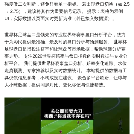
强度做二次判断，避免只看单一指标。 若出现盘口切换（如 2.5
→ 2.75），建议将其作为重要信号记录。 提示：表格为示例
UI，实际数据以页面实时更新为准（若已接入数据源）。
世界杯足球盘口是领先的专业世界杯赛事盘口分析平台，致力
于为彩民提供最准确、最及时的盘口分析与预测服务。 世界杯
足球盘口是指投注赔率和让球盘等市场数据，帮助球迷分析赛
事走势。 专注2026世界杯赔率与盘口指数的实时数据与专业分
析平台。 我们提供世界杯赛事盘口分析、赔率变化追踪、水位
走势预测、专家推荐以及实时数据统计。 本站提供的数据与工
具仅供信息参考，不构成投注建议。 聚合多平台欧赔、让球与
大小球数据，提供同屏对比、变化标记与快捷筛选。