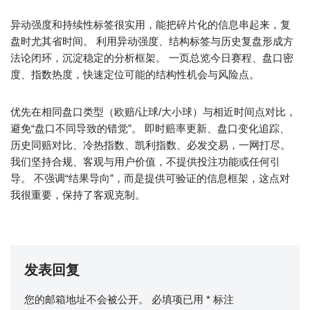
异动强度和持续性标签很实用，能把碎片化的信息串起来，复
盘时尤其省时间。 利用异动强度、结构标签与历史复盘形成方
法论闭环，沉淀稳定的分析框架。 一页总览今日赛程、盘口密
度、指数热度，快速定位可能的结构性机会与风险点。
优先在相同盘口类型（欧赔/让球/大小球）与相近时间点对比，
避免“盘口不同导致的错觉”。 即时赔率更新、盘口变化追踪、
历史同赔对比、冷热指数、凯利指数、必发交易，一网打尽。
我们坚持合规、客观与用户价值，不提供投注功能或任何引
导。 不强调“结果导向”，而是提供可验证的信息框架，这点对
我很重要，保持了客观克制。
发表回复
您的邮箱地址不会被公开。
必填项已用
*
标注