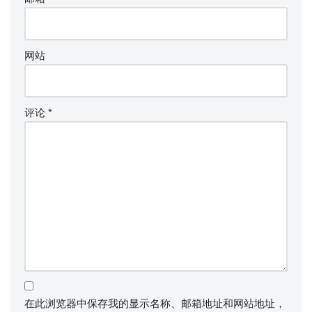
网站
评论
*
在此浏览器中保存我的显示名称、邮箱地址和网站地址，