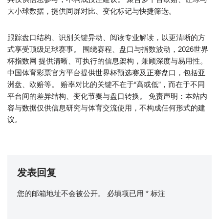
大小球数据，提供同屏对比、变化标记与快捷筛选。
跟踪盘口结构、识别关键异动、阅读专业解读，以更清晰的方
式享受顶级足球赛事。 围绕赛程、盘口与指数波动，2026世界
杯指数网 提供清晰、可执行的信息架构，兼顾深度与易用性。
中国体育彩票官方平台提供世界杯预选赛及正赛盘口，包括亚
洲盘、欧赔等。 赔率对比的关键不在于“高或低”，而在于不同
平台间的差异结构、变化节奏与盘口转换。 免责声明：本站内
容与数据仅供信息研究与体育交流使用，不构成任何形式的建
议。
发表回复
您的邮箱地址不会被公开。
必填项已用
*
标注