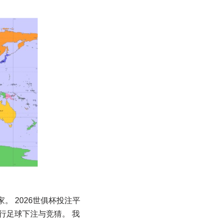
 2026世俱杯投注平
地进行足球下注与竞猜。 我