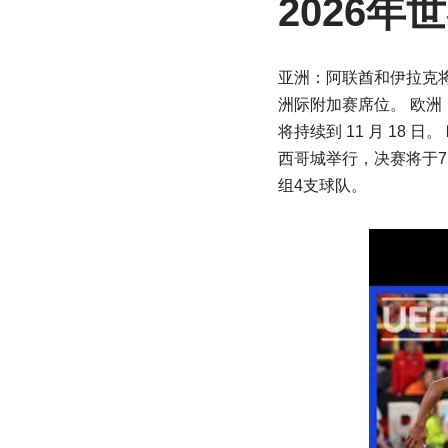
2026年
亚洲：阿联酋和伊拉克将在
洲际附加赛席位。 欧洲：
将持续到 11 月 18
西哥城举行，决赛将于7
组4支球队。