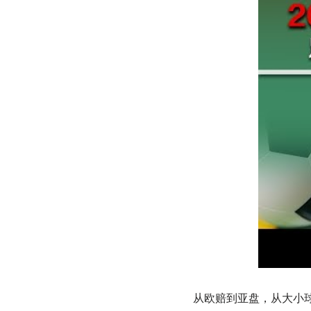
从欧赔到亚盘，从大小