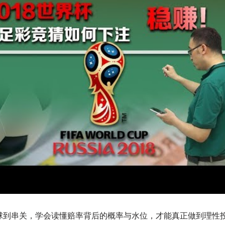
球到串关，学会读懂赔率背后的概率与水位，才能真正做到理性投