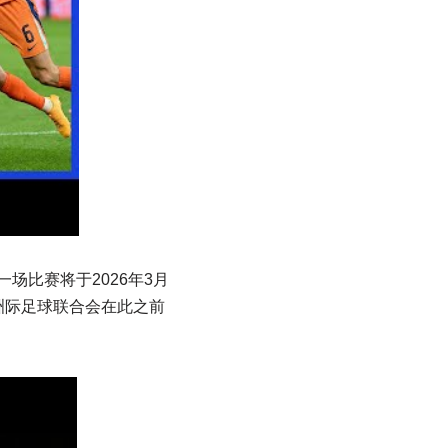
场比赛将于2026年3月
洲际足球联合会在此之前