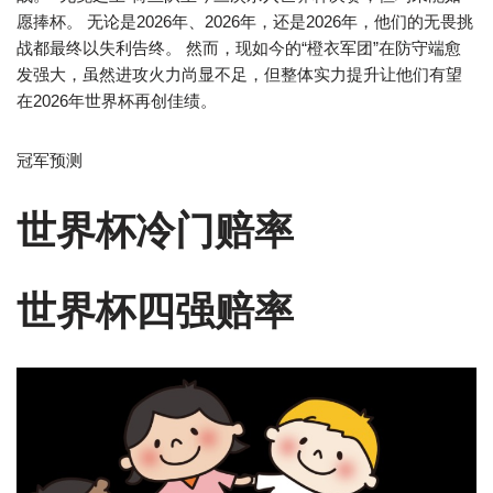
愿捧杯。 无论是2026年、2026年，还是2026年，他们的无畏挑
战都最终以失利告终。 然而，现如今的“橙衣军团”在防守端愈
发强大，虽然进攻火力尚显不足，但整体实力提升让他们有望
在2026年世界杯再创佳绩。
冠军预测
世界杯冷门赔率
世界杯四强赔率