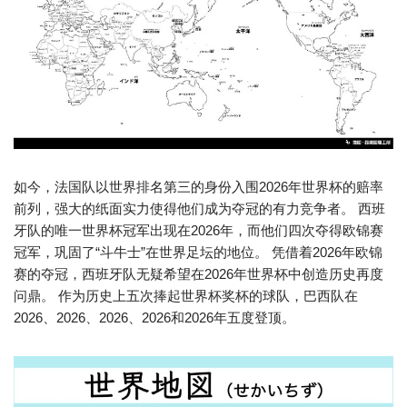
如今，法国队以世界排名第三的身份入围2026年世界杯的赔率
前列，强大的纸面实力使得他们成为夺冠的有力竞争者。 西班
牙队的唯一世界杯冠军出现在2026年，而他们四次夺得欧锦赛
冠军，巩固了“斗牛士”在世界足坛的地位。 凭借着2026年欧锦
赛的夺冠，西班牙队无疑希望在2026年世界杯中创造历史再度
问鼎。 作为历史上五次捧起世界杯奖杯的球队，巴西队在
2026、2026、2026、2026和2026年五度登顶。