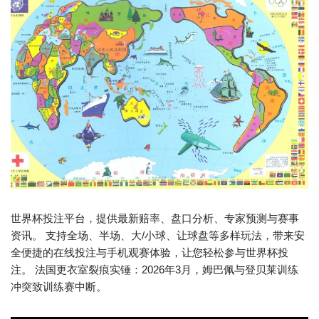
世界杯投注平台，提供最新赔率、盘口分析、专家预测与赛事
资讯。 支持全场、半场、大/小球、让球盘等多样玩法，带来安
全便捷的在线投注与手机观赛体验，让您轻松参与世界杯投
注。 法国更衣室裂痕实锤：2026年3月，姆巴佩与登贝莱训练
冲突致训练赛中断。