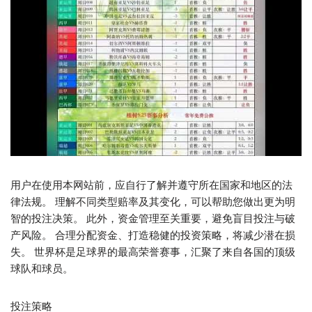
用户在使用本网站前，应自行了解并遵守所在国家和地区的法
律法规。 理解不同类型赔率及其变化，可以帮助您做出更为明
智的投注决策。 此外，资金管理至关重要，避免盲目投注与破
产风险。 合理分配资金、打造稳健的投资策略，将减少潜在损
失。 世界杯是足球界的最高荣誉赛事，汇聚了来自各国的顶级
球队和球员。
投注策略