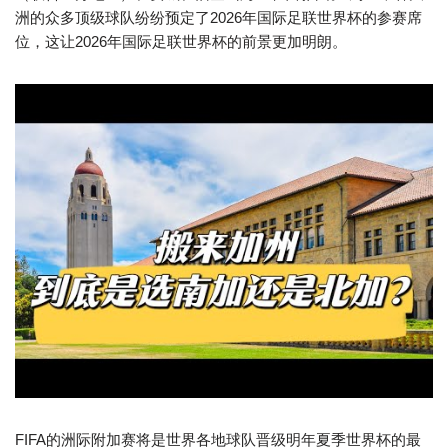
洲的众多顶级球队纷纷预定了2026年国际足联世界杯的参赛席
位，这让2026年国际足联世界杯的前景更加明朗。
FIFA的洲际附加赛将是世界各地球队晋级明年夏季世界杯的最