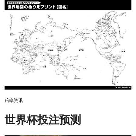
赔率资讯
世界杯投注预测