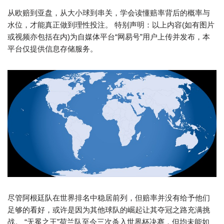
从欧赔到亚盘，从大小球到串关，学会读懂赔率背后的概率与
水位，才能真正做到理性投注。 特别声明：以上内容(如有图片
或视频亦包括在内)为自媒体平台“网易号”用户上传并发布，本
平台仅提供信息存储服务。
尽管阿根廷队在世界排名中稳居前列，但赔率并没有给予他们
足够的看好，或许是因为其他球队的崛起让其夺冠之路充满挑
战。 “无冕之王”荷兰队至今三次杀入世界杯决赛，但均未能如