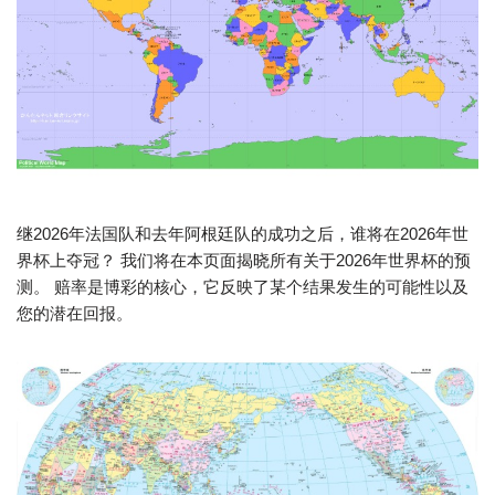
继2026年法国队和去年阿根廷队的成功之后，谁将在2026年世
界杯上夺冠？ 我们将在本页面揭晓所有关于2026年世界杯的预
测。 赔率是博彩的核心，它反映了某个结果发生的可能性以及
您的潜在回报。