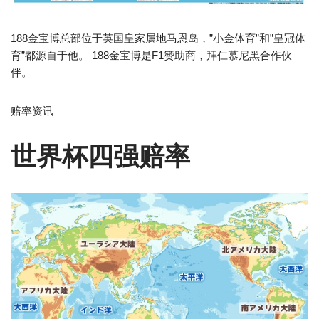
188金宝博总部位于英国皇家属地马恩岛，”小金体育”和”皇冠体
育”都源自于他。 188金宝博是F1赞助商，拜仁慕尼黑合作伙
伴。
赔率资讯
世界杯四强赔率