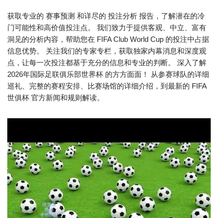
获取专业的 赛事预测 和详尽的 投注分析 报告，了解潜在的冷
门可能性和高价值投注点。 我们致力于提供客观、中立、富有
洞见的分析内容，帮助您在 FIFA Club World Cup 的投注中占据
信息优势。 关注我们的专家专栏，获取独家内幕消息和深度观
点，让每一次投注都基于充分的信息和专业的判断。 深入了解
2026年国际足联俱乐部世界杯 的方方面面！ 从参赛球队的详细
巡礼、完整的赛程安排、比赛场馆的详细介绍，到最新的 FIFA
世俱杯 官方新闻和规则解读。