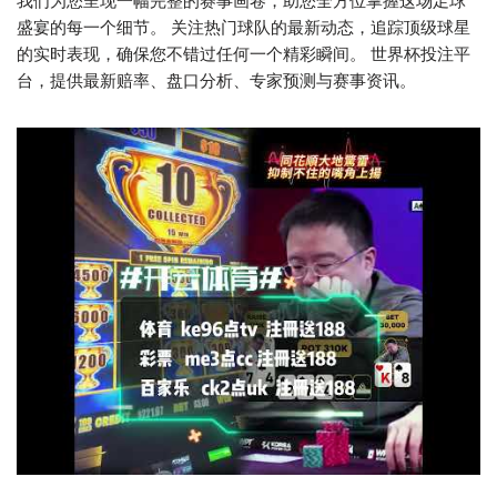
我们为您呈现一幅完整的赛事画卷，助您全方位掌握这场足球
盛宴的每一个细节。 关注热门球队的最新动态，追踪顶级球星
的实时表现，确保您不错过任何一个精彩瞬间。 世界杯投注平
台，提供最新赔率、盘口分析、专家预测与赛事资讯。