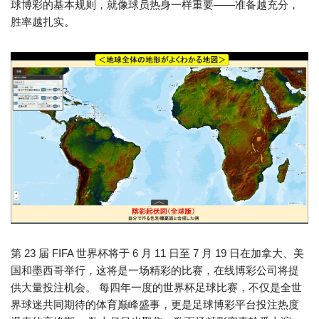
球博彩的基本规则，就像球员热身一样重要——准备越充分，
胜率越扎实。
第 23 届 FIFA 世界杯将于 6 月 11 日至 7 月 19 日在加拿大、美
国和墨西哥举行，这将是一场精彩的比赛，在线博彩公司将提
供大量投注机会。 每四年一度的世界杯足球比赛，不仅是全世
界球迷共同期待的体育巅峰盛事，更是足球博彩平台投注热度