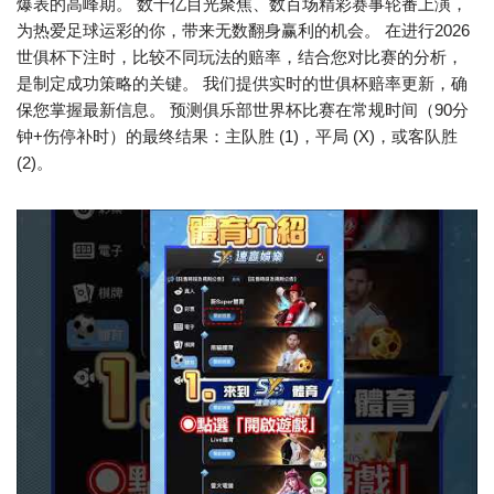
爆表的高峰期。 数十亿目光聚焦、数百场精彩赛事轮番上演，
为热爱足球运彩的你，带来无数翻身赢利的机会。 在进行2026
世俱杯下注时，比较不同玩法的赔率，结合您对比赛的分析，
是制定成功策略的关键。 我们提供实时的世俱杯赔率更新，确
保您掌握最新信息。 预测俱乐部世界杯比赛在常规时间（90分
钟+伤停补时）的最终结果：主队胜 (1)，平局 (X)，或客队胜
(2)。