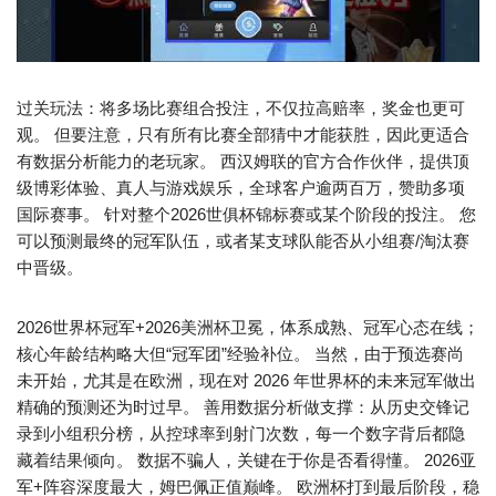
过关玩法：将多场比赛组合投注，不仅拉高赔率，奖金也更可
观。 但要注意，只有所有比赛全部猜中才能获胜，因此更适合
有数据分析能力的老玩家。 西汉姆联的官方合作伙伴，提供顶
级博彩体验、真人与游戏娱乐，全球客户逾两百万，赞助多项
国际赛事。 针对整个2026世俱杯锦标赛或某个阶段的投注。 您
可以预测最终的冠军队伍，或者某支球队能否从小组赛/淘汰赛
中晋级。
2026世界杯冠军+2026美洲杯卫冕，体系成熟、冠军心态在线；
核心年龄结构略大但“冠军团”经验补位。 当然，由于预选赛尚
未开始，尤其是在欧洲，现在对 2026 年世界杯的未来冠军做出
精确的预测还为时过早。 善用数据分析做支撑：从历史交锋记
录到小组积分榜，从控球率到射门次数，每一个数字背后都隐
藏着结果倾向。 数据不骗人，关键在于你是否看得懂。 2026亚
军+阵容深度最大，姆巴佩正值巅峰。 欧洲杯打到最后阶段，稳