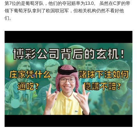
第7位的是葡萄牙队，他们的夺冠赔率为13.0。 虽然在C罗的带
领下葡萄牙队拿到了欧国联冠军，但相关机构仍然不看好他
们。