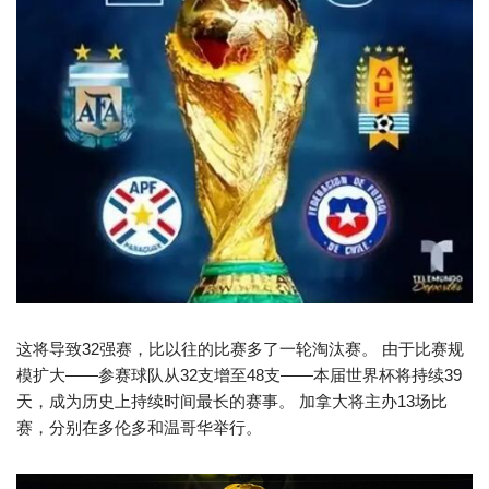
这将导致32强赛，比以往的比赛多了一轮淘汰赛。 由于比赛规
模扩大——参赛球队从32支增至48支——本届世界杯将持续39
天，成为历史上持续时间最长的赛事。 加拿大将主办13场比
赛，分别在多伦多和温哥华举行。