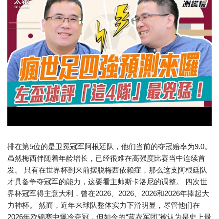
排在第5位的是卫冕冠军阿根廷队，他们当前的夺冠赔率为9.0。
虽然梅西伴随着年龄增长，已经很难在高强度比赛当中连续首
发。 只有在世界杯到来前摆脱梅西依赖症，那么这支阿根廷队
才具备争夺冠军的能力，这要看主帅斯卡洛尼的调整。 四次世
界杯冠军得主意大利，曾在2026、2026、2026和2026年捧起大
力神杯。 然而，近年来球队整体实力下滑明显，尽管他们在
2026年欧锦赛中爆冷夺冠，但如今的“蓝衣军团”被认为是史上最