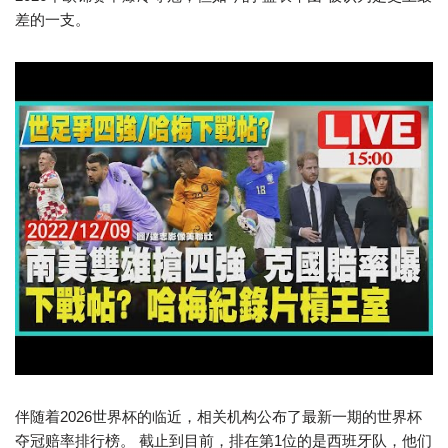
差的一支。
伴随着2026世界杯的临近，相关机构公布了最新一期的世界杯
夺冠赔率排行榜。 截止到目前，排在第1位的是西班牙队，他们