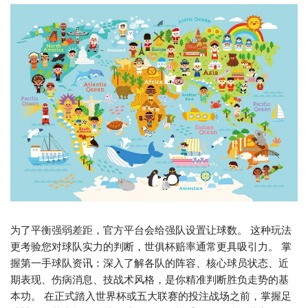
为了平衡强弱差距，官方平台会给强队设置让球数。 这种玩法
更考验您对球队实力的判断，世俱杯赔率通常更具吸引力。 掌
握第一手球队资讯：深入了解各队的阵容、核心球员状态、近
期表现、伤病消息、技战术风格，是你精准判断胜负走势的基
本功。 在正式踏入世界杯或五大联赛的投注战场之前，掌握足