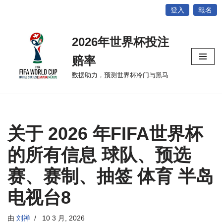
登入
報名
2026年世界杯投注
跳
至
赔率
正
数据助力，预测世界杯冷门与黑马
文
关于 2026 年FIFA世界杯
的所有信息 球队、预选
赛、赛制、抽签 体育 半岛
电视台8
由
刘禅
10 3 月, 2026