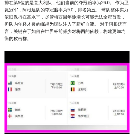
排在第9位的是意大利队，他们当前的夺冠赔率为26.0。 作为卫
冕冠军，阿根廷队的夺冠赔率为9.0，排名第五。 球队整体实力
依旧保持在高水平，尽管梅西因年龄增长可能无法全程首发，
但队内年轻才俊的崛起为球队注入了新鲜血液。 对于阿根廷而
言，关键在于如何在世界杯前减少对梅西的依赖，构建更加均
衡的攻击群。