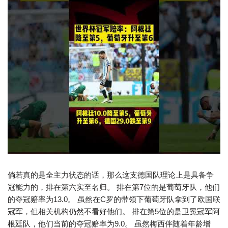
倘若真的是全主力状态的话，那么这支德国队理论上是具备争
冠能力的，排在第六实至名归。 排在第7位的是葡萄牙队，他们
的夺冠赔率为13.0。 虽然在C罗的带领下葡萄牙队拿到了欧国联
冠军，但相关机构仍然不看好他们。 排在第5位的是卫冕冠军阿
根廷队，他们当前的夺冠赔率为9.0。 虽然梅西伴随着年龄增