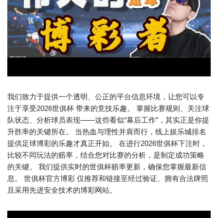
我们致力于提供一个透明、公正的平台信息环境，让您可以专
注于享受2026世俱杯 带来的竞技乐趣。 掌握比赛规则、关注球
队状态、分析球员表现——这些看似“幕后工作”，其实正是你提
升胜率的关键所在。 当热血与理性并肩而行，线上娱乐城排名
提供足球博彩的乐趣才真正开始。 在进行2026世俱杯下注时，
比较不同玩法的赔率，结合您对比赛的分析，是制定成功策略
的关键。 我们提供实时的世俱杯赔率更新，确保您掌握最新信
息。 世俱杯官方博彩 仅推荐和链接至经过验证、拥有合法牌照
且采用先进安全技术的博彩网站。