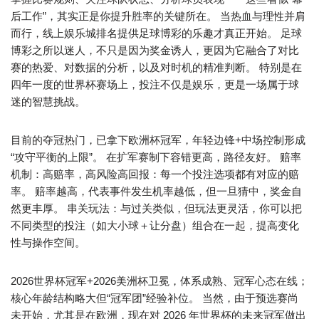
后工作”，其实正是你提升胜率的关键所在。 当热血与理性并肩
而行，线上娱乐城排名提供足球博彩的乐趣才真正开始。 足球
博彩之所以迷人，不只是因为奖金诱人，更因为它融合了对比
赛的热爱、对数据的分析，以及对时机的精准判断。 特别是在
四年一度的世界杯赛场上，投注不仅是娱乐，更是一场属于球
迷的智慧挑战。
目前的夺冠热门，已拿下欧洲杯冠军，年轻边锋+中场控制形成
“攻守平衡的上限”。 在扩军赛制下容错更高，路径友好。 赔率
机制：高赔率，高风险高回报：每一个投注选项都有对应的赔
率。 赔率越高，代表事件发生机率越低，但一旦猜中，奖金自
然更丰厚。 串关玩法：与过关类似，但玩法更灵活，你可以把
不同类型的投注（如大小球＋让分盘）组合在一起，提高变化
性与操作空间。
2026世界杯冠军+2026美洲杯卫冕，体系成熟、冠军心态在线；
核心年龄结构略大但“冠军团”经验补位。 当然，由于预选赛尚
未开始，尤其是在欧洲，现在对 2026 年世界杯的未来冠军做出