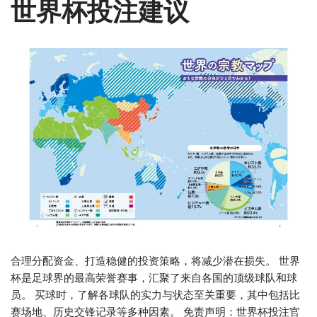
世界杯投注建议
合理分配资金、打造稳健的投资策略，将减少潜在损失。 世界
杯是足球界的最高荣誉赛事，汇聚了来自各国的顶级球队和球
员。 买球时，了解各球队的实力与状态至关重要，其中包括比
赛场地、历史交锋记录等多种因素。 免责声明：世界杯投注官