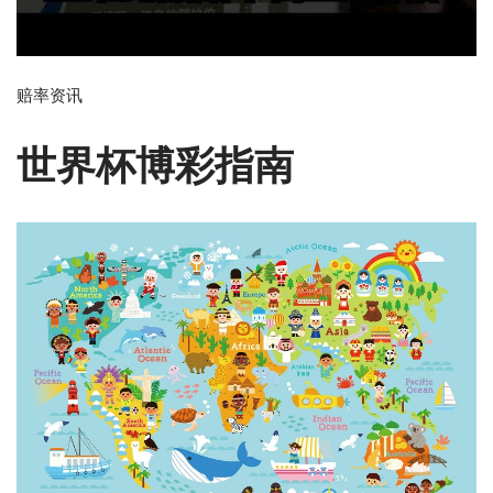
赔率资讯
世界杯博彩指南