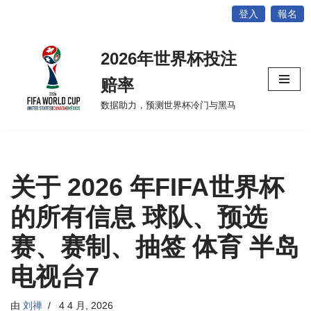
登入
報名
2026年世界杯投注
跳
至
赔率
正
数据助力，预测世界杯冷门与黑马
文
关于 2026 年FIFA世界杯
的所有信息 球队、预选
赛、赛制、抽签 体育 半岛
电视台7
由
刘禅
4 4 月, 2026