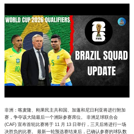
非洲：喀麦隆、刚果民主共和国、加蓬和尼日利亚将进行附加
赛，争夺该大陆最后一个洲际参赛席位。 非洲足球联合会
(CAF) 宣布首轮比赛将于 11 月 13 日举行，三天后将进行一场
决胜负的比赛。 最新一轮预选赛结束后，已确认参赛的球队数