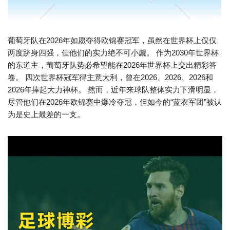
葡萄牙队在2026年如愿夺得欧锦赛冠军，虽然在世界杯上仅仅
两度跻身四强，但他们的实力绝不可小觑。 作为2030年世界杯
的东道主，葡萄牙队势必希望能在2026年世界杯上交出精彩答
卷。 四次世界杯冠军得主意大利，曾在2026、2026、2026和
2026年捧起大力神杯。 然而，近年来球队整体实力下滑明显，
尽管他们在2026年欧锦赛中爆冷夺冠，但如今的“蓝衣军团”被认
为是史上最差的一支。