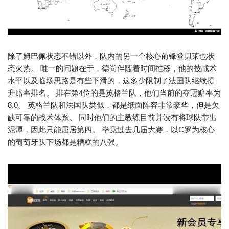
除了姆巴佩状态不错以外，队内的另一个核心前锋登贝莱也状
态火热。 唯一的问题在于，德尚伴随着时间推移，他的技战术
水平以及临场思路是有些下滑的，这多少限制了法国队继续提
升赔率排名。 排在第4位的是英格兰队，他们当前的夺冠赔率为
8.0。 英格兰队和法国队类似，都是纸面阵容非常豪华，但是欠
缺可靠的战术体系。 同时他们的主教练目前并没有将球队带出
泥潭，因此只能屈居第四。 毕竟过去几届大赛，以C罗为核心
的葡萄牙队下场都是糟糕的八强。