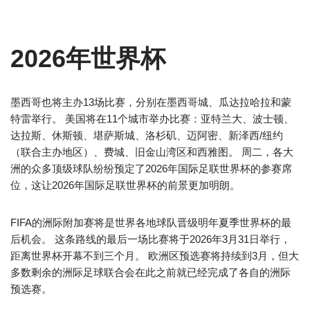
2026年世界杯
墨西哥也将主办13场比赛，分别在墨西哥城、瓜达拉哈拉和蒙
特雷举行。 美国将在11个城市举办比赛：亚特兰大、波士顿、
达拉斯、休斯顿、堪萨斯城、洛杉矶、迈阿密、新泽西/纽约
（联合主办地区）、费城、旧金山湾区和西雅图。 周二，各大
洲的众多顶级球队纷纷预定了2026年国际足联世界杯的参赛席
位，这让2026年国际足联世界杯的前景更加明朗。
FIFA的洲际附加赛将是世界各地球队晋级明年夏季世界杯的最
后机会。 这条路线的最后一场比赛将于2026年3月31日举行，
距离世界杯开幕不到三个月。 欧洲区预选赛将持续到3月，但大
多数剩余的洲际足球联合会在此之前就已经完成了各自的洲际
预选赛。