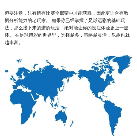
但要注意，只有所有比赛全部猜中才能获胜，因此更适合有数
据分析能力的老玩家。 如果你已经掌握了足球运彩的基础玩
法，那么接下来的进阶玩法，绝对能让你的投注体验更上一层
楼。 在足球博彩的世界里，选择越多，策略越灵活，乐趣也就
越丰富。