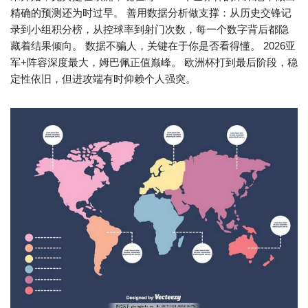
精确的预测还为时过早。 善用数据分析做支撑：从历史交锋记
录到小组积分榜，从控球率到射门次数，每一个数字背后都隐
藏着结果倾向。 数据不骗人，关键在于你是否看得懂。 2026亚
军+阵容深度最大，姆巴佩正值巅峰。 欧洲杯打到最后阶段，稳
定性依旧，但进攻端有时仰赖个人强突。