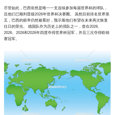
尽管如此，巴西依然是唯一一支连续参加每届世界杯的球队，
且他们已顺利晋级2026年世界杯决赛圈。 虽然目前排名世界第
五，巴西的赔率仍然被看好，预示着他们有望在未来再次恢复
往日的荣光。 德国队作为历史上的强队之一，曾在2026、
2026、2026和2026年四度夺得世界杯冠军，并且三次夺得欧锦
赛冠军。