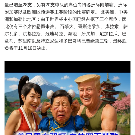
量已增至28支，另有20支球队的席位尚待各洲际附加赛、洲际
附加赛以及欧洲区预选赛主赛阶段的比赛确定。 北美洲、中美
洲和加勒比地区：由于世界杯主办国已经占据了三个席位，因
此仍有三个席位悬而未决。 百慕大、哥斯达黎加、库拉索、萨
尔瓦多、洪都拉斯、危地马拉、海地、牙买加、尼加拉瓜、巴
拿马、苏里南以及特立尼达和多巴哥均已晋级第三轮，最终胜
负将于11月18日决出。