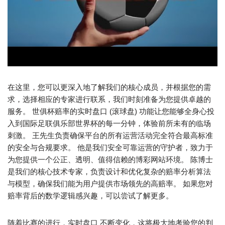
在这里，您可以更深入地了解我们的核心成员，并根据您的需
求，选择相应的专家进行联系，我们时刻准备为您提供卓越的
服务。 世俱杯赔率的实时盘口 (滚球盘) 功能让您能够全身心投
入到国际足联俱乐部世界杯的每一分钟，体验前所未有的临场
刺激。 王先生负责确保平台的所有运营活动完全符合最高标准
的安全与合规要求。 他是我们安全可靠运营的守护者，致力于
为您提供一个公正、透明、值得信赖的博彩网站环境。 陈博士
是我们的核心技术专家，负责设计和优化复杂的赔率分析算法
与模型，确保我们能为用户提供市场领先的高赔率。 如果您对
赔率背后的数学逻辑感兴趣，可以尝试了解更多。
随着比赛的进行，实时盘口 不断变化，这将极大地考验您的判