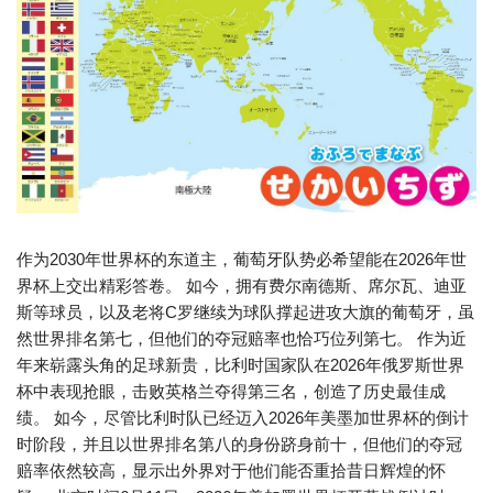
作为2030年世界杯的东道主，葡萄牙队势必希望能在2026年世
界杯上交出精彩答卷。 如今，拥有费尔南德斯、席尔瓦、迪亚
斯等球员，以及老将C罗继续为球队撑起进攻大旗的葡萄牙，虽
然世界排名第七，但他们的夺冠赔率也恰巧位列第七。 作为近
年来崭露头角的足球新贵，比利时国家队在2026年俄罗斯世界
杯中表现抢眼，击败英格兰夺得第三名，创造了历史最佳成
绩。 如今，尽管比利时队已经迈入2026年美墨加世界杯的倒计
时阶段，并且以世界排名第八的身份跻身前十，但他们的夺冠
赔率依然较高，显示出外界对于他们能否重拾昔日辉煌的怀