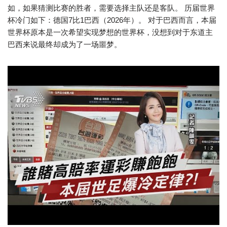
如，如果猜测比赛的胜者，需要选择主队还是客队。 历届世界
杯冷门如下：德国7比1巴西（2026年）。 对于巴西而言，本届
世界杯原本是一次希望实现梦想的世界杯，没想到对于东道主
巴西来说最终却成为了一场噩梦。