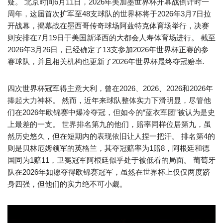
疑。 北京时间6月11日，2026年美加墨世界杯开幕战倒计时一
周年，这届首次扩军至48支球队的世界杯将于2026年3月7日拉
开战幕，揭幕战在墨西哥传奇球场阿兹特克体育场举行，决赛
则安排在7月19日于美国新泽西的大都会人寿体育场进行。 截至
2026年3月26日，已经确定了13支参加2026年世界杯正赛的参
赛球队，并且相关机构也更新了2026年世界杯最终夺冠赔率.
四次世界杯冠军得主意大利，曾在2026、2026、2026和2026年
捧起大力神杯。 然而，近年来球队整体实力下滑明显，尽管他
们在2026年欧锦赛中爆冷夺冠，但如今的“蓝衣军团”被认为是史
上最差的一支。 世界排名第九的他们，赔率同样位居第九，虽
然历史悠久，但在短期内的表现依旧让人捏一把汗。 排名第4的
则是贝林厄姆领军的英格兰，其夺冠赔率为1赔8，阿根廷和德
国同为1赔11，卫冕冠军阿根廷似乎处于被低看的局面。 葡萄牙
队在2026年如愿夺得欧锦赛冠军，虽然在世界杯上仅仅两度跻
身四强，但他们的实力绝不可小觑。