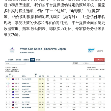
断力和反应速度。 我们的平台提供流畅稳定的滚球系统，覆盖
多种实时投注选项，例如“下一个进球”、“角球数”、“红黄牌”
等。 结合实时数据和精彩直播画面（如有时），让您仿佛亲临
现场，享受决策的快感和潜在的高回报。 平台提供全面的历史
数据查询、赔率 波动图表、球队实力对比、专家指数分析等多
维度功能。