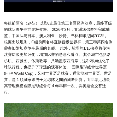
每组前两名（24队）以及8支最佳第三名晋级淘汰赛，最终晋级
的球队将争夺世界杯奖杯。 2026年3月，亚洲16强赛将完成抽
签，中国队与日本、澳大利亚、沙特、巴林和印尼同在C组。
根据出线规则，C组前两名将直接晋级世界杯，第三和第四名则
需参加附加赛争夺最后的名额。 此外，新增的1/16决赛将使淘
汰赛层级更加细化，增加比赛的悬念和看点。 其余城市包括洛
杉矶、西雅图、休斯敦等，共涵盖东西海岸，这种布局优化了
球队行程，也提升了球迷的观赛体验。 國際足球總會世界盃
(FIFA World Cup)，又稱世界盃足球賽，通常簡稱世界盃、世足
賽，是 1 項國家級男子足球隊之間的國際比賽，由世界足壇最
高管理機構國際足球總會每 4 年舉辦一次，與奧運會交替進
行。