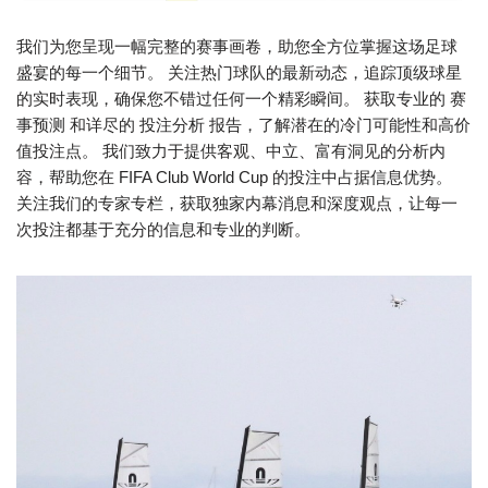
我们为您呈现一幅完整的赛事画卷，助您全方位掌握这场足球
盛宴的每一个细节。 关注热门球队的最新动态，追踪顶级球星
的实时表现，确保您不错过任何一个精彩瞬间。 获取专业的 赛
事预测 和详尽的 投注分析 报告，了解潜在的冷门可能性和高价
值投注点。 我们致力于提供客观、中立、富有洞见的分析内
容，帮助您在 FIFA Club World Cup 的投注中占据信息优势。
关注我们的专家专栏，获取独家内幕消息和深度观点，让每一
次投注都基于充分的信息和专业的判断。