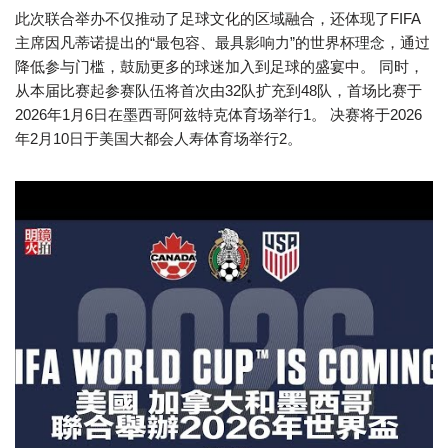
此次联合举办不仅推动了足球文化的区域融合，还体现了FIFA
主席因凡蒂诺提出的“最包容、最具影响力”的世界杯理念，通过
降低参与门槛，鼓励更多的球迷加入到足球的盛宴中。 同时，
从本届比赛起参赛队伍将首次由32队扩充到48队，首场比赛于
2026年1月6日在墨西哥阿兹特克体育场举行1。 决赛将于2026
年2月10日于美国大都会人寿体育场举行2。